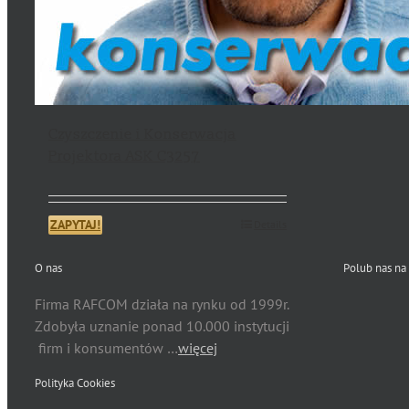
Czyszczenie i Konserwacja
Projektora ASK C3257
ZAPYTAJ!
Details
O nas
Polub nas na
Firma RAFCOM działa na rynku od 1999r.
Zdobyła uznanie ponad 10.000 instytucji
firm i konsumentów …
więcej
Polityka Cookies