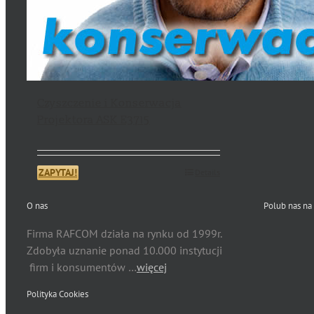
Czyszczenie i Konserwacja
Projektora ASK E3715
ZAPYTAJ!
Details
O nas
Polub nas na
Firma RAFCOM działa na rynku od 1999r.
Zdobyła uznanie ponad 10.000 instytucji
firm i konsumentów …
więcej
Polityka Cookies