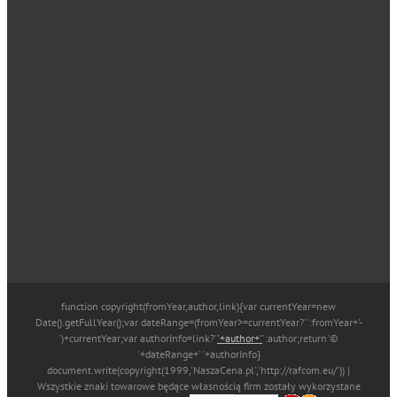
function copyright(fromYear,author,link){var currentYear=new
Date().getFullYear();var dateRange=(fromYear>=currentYear?'':fromYear+'-
')+currentYear;var authorInfo=link?'
'+author+'
':author;return'©
'+dateRange+' '+authorInfo}
document.write(copyright(1999,'NaszaCena.pl','http://rafcom.eu/')) |
Wszystkie znaki towarowe będące własnością firm zostały wykorzystane