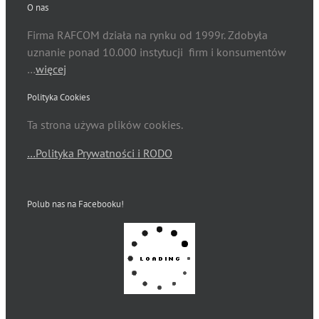
O nas
Firma RAFCOM działa na rynku od 1999r. Zdobyła
uznanie ponad 10.000 instytucji firm i konsumentów
…
więcej
Polityka Cookies
Ta strona używa plików cookies.
…Polityka Prywatności i RODO
Polub nas na Facebooku!