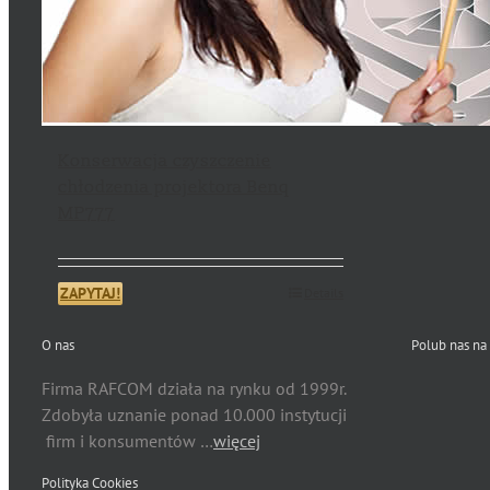
Konserwacja czyszczenie
chłodzenia projektora Benq
MP777
ZAPYTAJ!
Details
O nas
Polub nas na
Firma RAFCOM działa na rynku od 1999r.
Zdobyła uznanie ponad 10.000 instytucji
firm i konsumentów …
więcej
Polityka Cookies