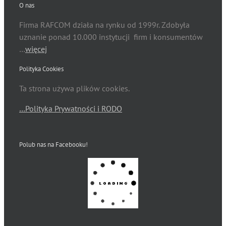
O nas
Firma RAFCOM działa na rynku od 1999r. Zdobyła
uznanie ponad 10.000 instytucji firm i konsumentów
…
więcej
Polityka Cookies
Ta strona używa plików cookies.
…Polityka Prywatności i RODO
Polub nas na Facebooku!