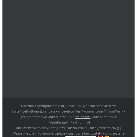
function copyright(fromYear,author,link){var currentYear=new
Date().getFullYear();var dateRange=(fromYear>=currentYear?'':fromYear+'-
')+currentYear;var authorInfo=link?'
'+author+'
':author;return'©
'+dateRange+' '+authorInfo}
document.write(copyright(1999,'NaszaCena.pl','http://rafcom.eu/')) |
Wszystkie znaki towarowe będące własnością firm zostały wykorzystane