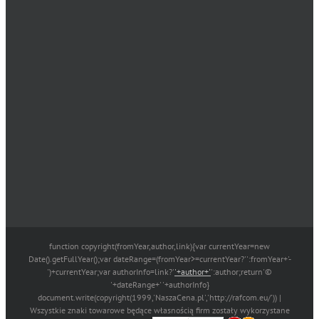
function copyright(fromYear,author,link){var currentYear=new
Date().getFullYear();var dateRange=(fromYear>=currentYear?'':fromYear+'-
')+currentYear;var authorInfo=link?'
'+author+'
':author;return'©
'+dateRange+' '+authorInfo}
document.write(copyright(1999,'NaszaCena.pl','http://rafcom.eu/')) |
Wszystkie znaki towarowe będące własnością firm zostały wykorzystane