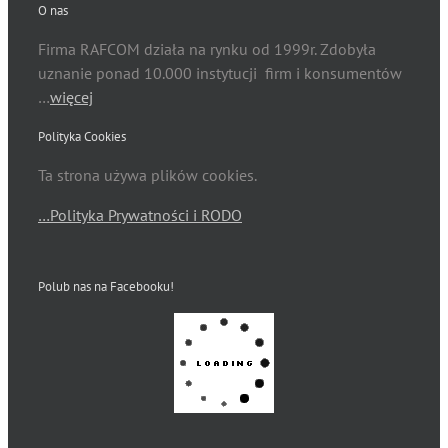
O nas
Firma RAFCOM działa na rynku od 1999r. Zdobyła
uznanie ponad 10.000 instytucji firm i konsumentów
…
więcej
Polityka Cookies
Ta strona używa plików cookies.
…Polityka Prywatności i RODO
Polub nas na Facebooku!