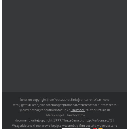
function copyright(fromYear,author,link){var currentYear=new
Date().getFullYear();var dateRange=(fromYear>=currentYear?'':fromYear+'-
')+currentYear;var authorInfo=link?'
'+author+'
':author;return'©
'+dateRange+' '+authorInfo}
document.write(copyright(1999,'NaszaCena.pl','http://rafcom.eu/')) |
Wszystkie znaki towarowe będące własnością firm zostały wykorzystane