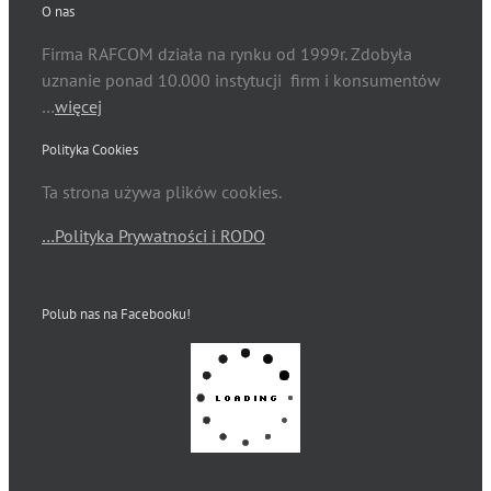
O nas
Firma RAFCOM działa na rynku od 1999r. Zdobyła
uznanie ponad 10.000 instytucji firm i konsumentów
…
więcej
Polityka Cookies
Ta strona używa plików cookies.
…Polityka Prywatności i RODO
Polub nas na Facebooku!