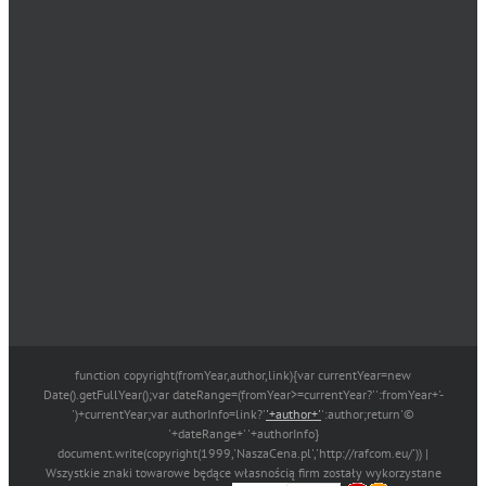
function copyright(fromYear,author,link){var currentYear=new
Date().getFullYear();var dateRange=(fromYear>=currentYear?'':fromYear+'-
')+currentYear;var authorInfo=link?'
'+author+'
':author;return'©
'+dateRange+' '+authorInfo}
document.write(copyright(1999,'NaszaCena.pl','http://rafcom.eu/')) |
Wszystkie znaki towarowe będące własnością firm zostały wykorzystane