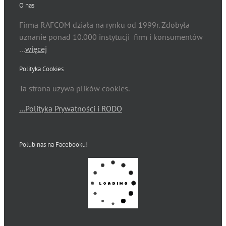
O nas
Firma RAFCOM działa na rynku od 1999r. Zdobyła
uznanie ponad 10.000 instytucji firm i konsumentów
…
więcej
Polityka Cookies
Ta strona używa plików cookies.
…Polityka Prywatności i RODO
Polub nas na Facebooku!