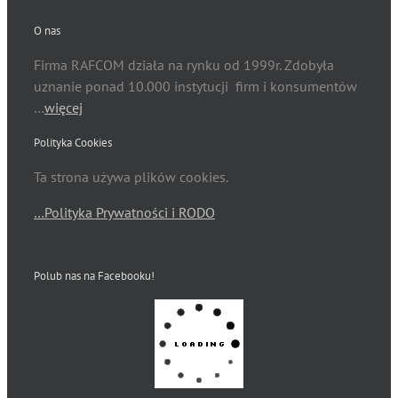
O nas
Firma RAFCOM działa na rynku od 1999r. Zdobyła
uznanie ponad 10.000 instytucji firm i konsumentów
…
więcej
Polityka Cookies
Ta strona używa plików cookies.
…Polityka Prywatności i RODO
Polub nas na Facebooku!