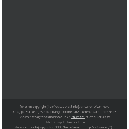
function copyright(fromYear,author,link){var currentYear=new
Date().getFullYear();var dateRange=(fromYear>=currentYear?'':fromYear+'-
')+currentYear;var authorInfo=link?'
'+author+'
':author;return'©
'+dateRange+' '+authorInfo}
document.write(copyright(1999,'NaszaCena.pl','http://rafcom.eu/')) |