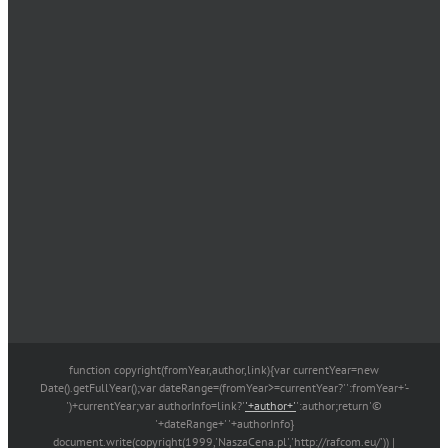
function copyright(fromYear,author,link){var currentYear=new
Date().getFullYear();var dateRange=(fromYear>=currentYear?'':fromYear+'-
')+currentYear;var authorInfo=link?'
'+author+'
':author;return'©
'+dateRange+' '+authorInfo}
document.write(copyright(1999,'NaszaCena.pl','http://rafcom.eu/')) |