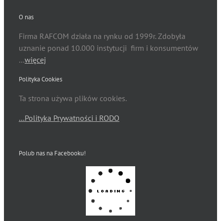
O nas
Firma RAFCOM działa na rynku od 1999r. Zdobyła
uznanie ponad 10.000 instytucji firm i konsumentów
…
więcej
Polityka Cookies
Ta strona używa plików cookies.
…Polityka Prywatności i RODO
Polub nas na Facebooku!