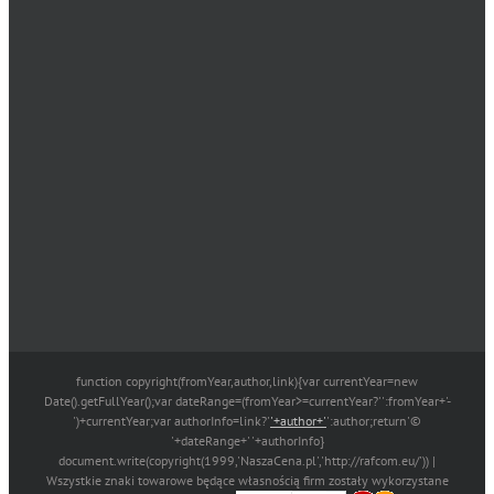
function copyright(fromYear,author,link){var currentYear=new
Date().getFullYear();var dateRange=(fromYear>=currentYear?'':fromYear+'-
')+currentYear;var authorInfo=link?'
'+author+'
':author;return'©
'+dateRange+' '+authorInfo}
document.write(copyright(1999,'NaszaCena.pl','http://rafcom.eu/')) |
Wszystkie znaki towarowe będące własnością firm zostały wykorzystane