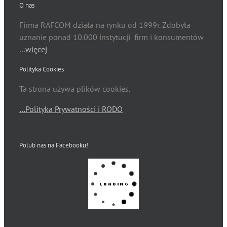
O nas
Firma RAFCOM działa na rynku od 1999r. Zdobyła
uznanie ponad 10.000 instytucji firm i konsumentów
…
więcej
Polityka Cookies
Ta strona używa plików cookies.
…Polityka Prywatności i RODO
Polub nas na Facebooku!