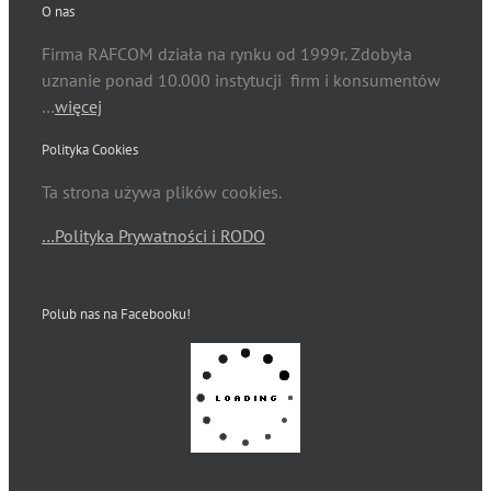
O nas
Firma RAFCOM działa na rynku od 1999r. Zdobyła
uznanie ponad 10.000 instytucji firm i konsumentów
…
więcej
Polityka Cookies
Ta strona używa plików cookies.
…Polityka Prywatności i RODO
Polub nas na Facebooku!