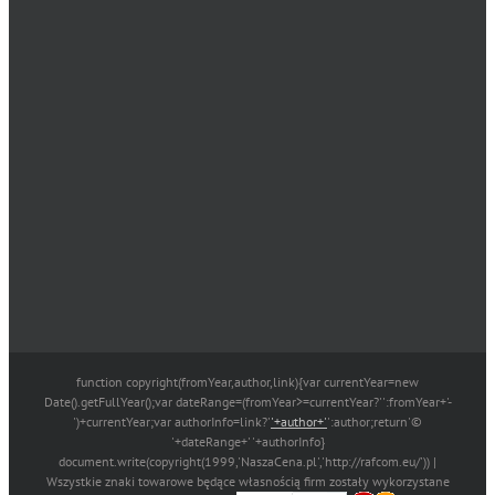
function copyright(fromYear,author,link){var currentYear=new
Date().getFullYear();var dateRange=(fromYear>=currentYear?'':fromYear+'-
')+currentYear;var authorInfo=link?'
'+author+'
':author;return'©
'+dateRange+' '+authorInfo}
document.write(copyright(1999,'NaszaCena.pl','http://rafcom.eu/')) |
Wszystkie znaki towarowe będące własnością firm zostały wykorzystane