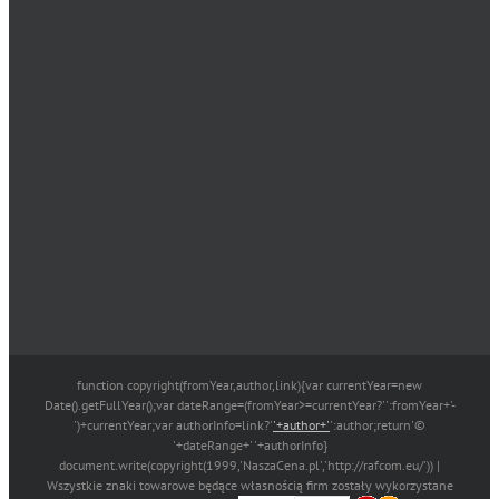
function copyright(fromYear,author,link){var currentYear=new
Date().getFullYear();var dateRange=(fromYear>=currentYear?'':fromYear+'-
')+currentYear;var authorInfo=link?'
'+author+'
':author;return'©
'+dateRange+' '+authorInfo}
document.write(copyright(1999,'NaszaCena.pl','http://rafcom.eu/')) |
Wszystkie znaki towarowe będące własnością firm zostały wykorzystane