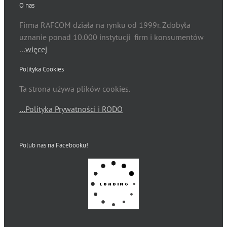
O nas
Firma RAFCOM działa na rynku od 1999r. Zdobyła
uznanie ponad 10.000 instytucji firm i konsumentów
…
więcej
Polityka Cookies
Ta strona używa plików cookies.
…Polityka Prywatności i RODO
Polub nas na Facebooku!