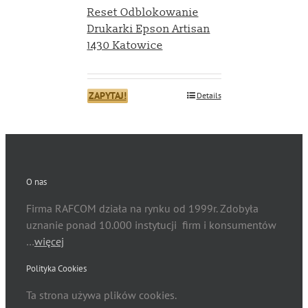
Reset Odblokowanie
Drukarki Epson Artisan
1430 Katowice
ZAPYTAJ!
Details
O nas
Firma RAFCOM działa na rynku od 1999r. Zdobyła
uznanie ponad 10.000 instytucji firm i konsumentów
…
więcej
Polityka Cookies
Ta strona używa plików cookies.