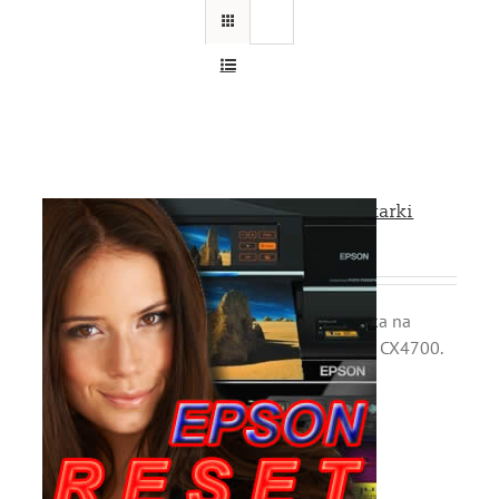
Reset Odblokowanie Drukarki
Epson CX4700 Katowice
Resetujemy liczniku pojemnika na
zużyty tusz w drukarce Epson CX4700.
Skontaktuj się z nami
32 256 49 59
rafcom@rafcom.eu
Pn-Pt 9-17