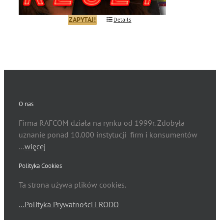
ZAPYTAJ!
Details
O nas
Firma RAFCOM działa na rynku od 1999r. Zdobyła
uznanie ponad 10.000 instytucji firm i konsumentów
…
więcej
Polityka Cookies
Ta strona używa plików cookies.
…Polityka Prywatności i RODO