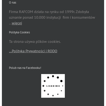
O nas
Firma RAFCOM działa na rynku od 1999r. Zdobyła
uznanie ponad 10.000 instytucji firm i konsumentów
…
więcej
Polityka Cookies
Ta strona używa plików cookies.
…Polityka Prywatności i RODO
Polub nas na Facebooku!