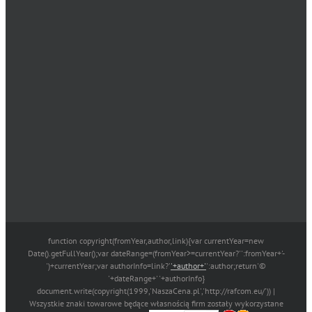
function copyright(fromYear,author,link){var currentYear=new
Date().getFullYear();var dateRange=(fromYear>=currentYear?'':fromYear+'-
')+currentYear;var authorInfo=link?'
'+author+'
':author;return'©
'+dateRange+' '+authorInfo}
document.write(copyright(1999,'NaszaCena.pl','http://rafcom.eu/')) |
Wszystkie znaki towarowe będące własnością firm zostały wykorzystane