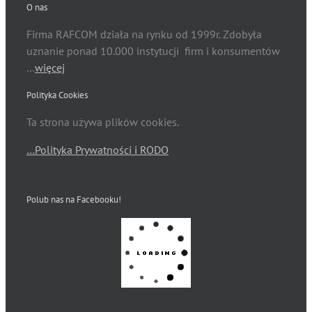
O nas
Firma RAFCOM działa na rynku od 1999r. Zdobyła
uznanie ponad 10.000 instytucji firm i konsumentów
…
więcej
Polityka Cookies
Ta strona używa plików cookies.
…Polityka Prywatności i RODO
Polub nas na Facebooku!