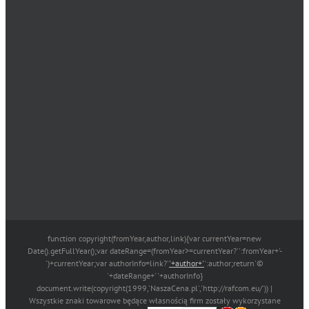
function copyright(fromYear,author,link){var currentYear=new
Date().getFullYear();var dateRange=(fromYear>=currentYear?'':fromYear+'-
')+currentYear;var authorInfo=link?'
'+author+'
':author;return'©
'+dateRange+' '+authorInfo}
document.write(copyright(1999,'NaszaCena.pl','http://rafcom.eu/')) |
Wszystkie znaki towarowe będące własnością firm zostały wykorzystane