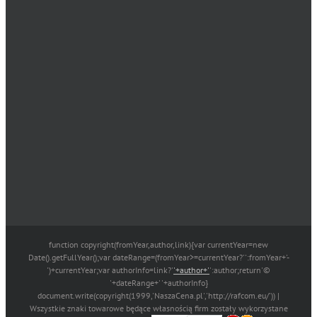
function copyright(fromYear,author,link){var currentYear=new
Date().getFullYear();var dateRange=(fromYear>=currentYear?'':fromYear+'-
')+currentYear;var authorInfo=link?'
'+author+'
':author;return'©
'+dateRange+' '+authorInfo}
document.write(copyright(1999,'NaszaCena.pl','http://rafcom.eu/')) |
Wszystkie znaki towarowe będące własnością firm zostały wykorzystane