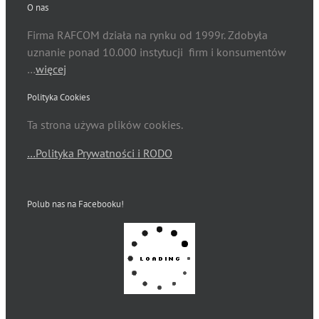
O nas
Firma RAFCOM działa na rynku od 1999r. Zdobyła
uznanie ponad 10.000 instytucji firm i konsumentów
…
więcej
Polityka Cookies
Ta strona używa plików cookies.
…Polityka Prywatności i RODO
Polub nas na Facebooku!