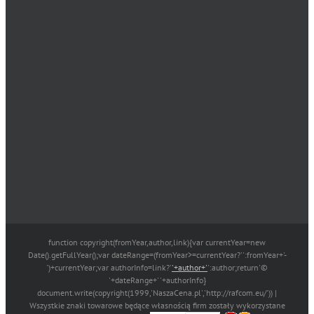
function copyright(fromYear,author,link){var currentYear=new
Date().getFullYear();var dateRange=(fromYear>=currentYear?'':fromYear+'-
')+currentYear;var authorInfo=link?'
'+author+'
':author;return'©
'+dateRange+' '+authorInfo}
document.write(copyright(1999,'NaszaCena.pl','http://rafcom.eu/')) |
Wszystkie znaki towarowe będące własnością firm zostały wykorzystane