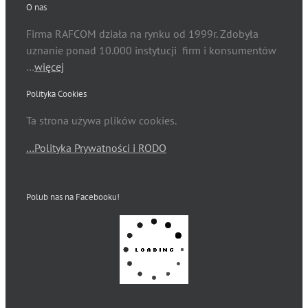
O nas
Firma RAFCOM działa na rynku od 1999r. Zdobyła
uznanie ponad 10.000 instytucji firm i konsumentów
…
więcej
Polityka Cookies
Ta strona używa plików cookies.
…Polityka Prywatności i RODO
Polub nas na Facebooku!