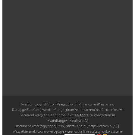
function copyright(fromYear,author,link){var currentYear=new
Date().getFullYear();var dateRange=(fromYear>=currentYear?'':fromYear+'-
')+currentYear;var authorInfo=link?'
'+author+'
':author;return'©
'+dateRange+' '+authorInfo}
document.write(copyright(1999,'NaszaCena.pl','http://rafcom.eu/')) |
Wszystkie znaki towarowe będące własnością firm zostały wykorzystane