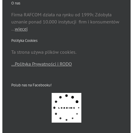
O nas
Firma RAFCOM działa na rynku od 1999r. Zdobyła
uznanie ponad 10.000 instytucji firm i konsumentów
…
więcej
Polityka Cookies
Ta strona używa plików cookies.
…Polityka Prywatności i RODO
Polub nas na Facebooku!