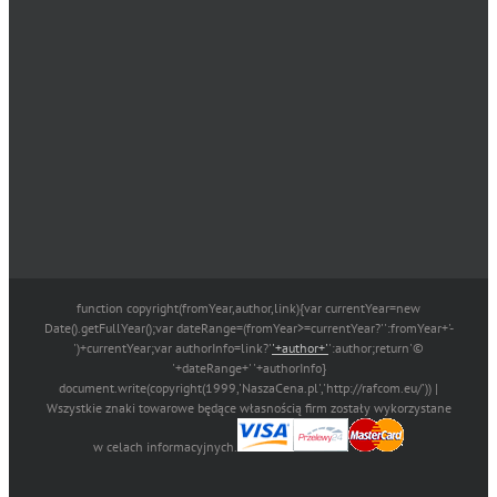
function copyright(fromYear,author,link){var currentYear=new
Date().getFullYear();var dateRange=(fromYear>=currentYear?'':fromYear+'-
')+currentYear;var authorInfo=link?'
'+author+'
':author;return'©
'+dateRange+' '+authorInfo}
document.write(copyright(1999,'NaszaCena.pl','http://rafcom.eu/')) |
Wszystkie znaki towarowe będące własnością firm zostały wykorzystane
w celach informacyjnych.