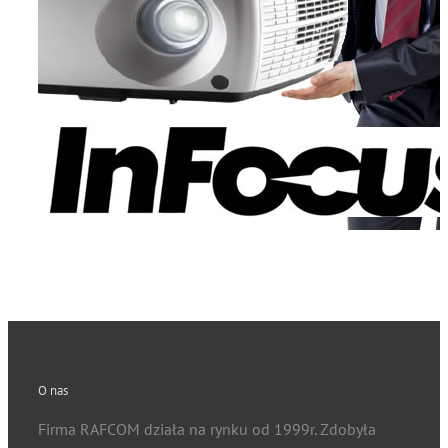
Pn-Pt 9-17
ZAPYTAJ!
Details
O nas
Firma RAFCOM działa na rynku od 1999r. Zdobyła