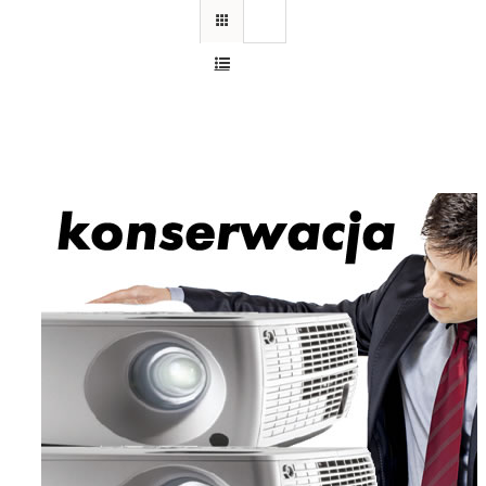
Czyszczenie konserwacja projekto
IN35W
Wykonujemy okresowe konserwacje i cz
projektorów INFOCUS IN35W Czas realiza
jedynie 1-3 dni robocze.
Skontaktuj się z nami
32 256 49 59
rafcom@rafcom.eu