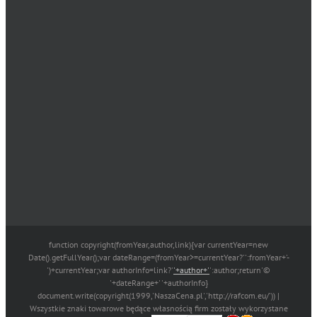
function copyright(fromYear,author,link){var currentYear=new
Date().getFullYear();var dateRange=(fromYear>=currentYear?'':fromYear+'-
')+currentYear;var authorInfo=link?'
'+author+'
':author;return'©
'+dateRange+' '+authorInfo}
document.write(copyright(1999,'NaszaCena.pl','http://rafcom.eu/')) |
Wszystkie znaki towarowe będące własnością firm zostały wykorzystane