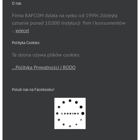
O nas
Firma RAFCOM działa na rynku od 1999r. Zdobyła
uznanie ponad 10.000 instytucji firm i konsumentów
…
więcej
Polityka Cookies
Ta strona używa plików cookies.
…Polityka Prywatności i RODO
Polub nas na Facebooku!