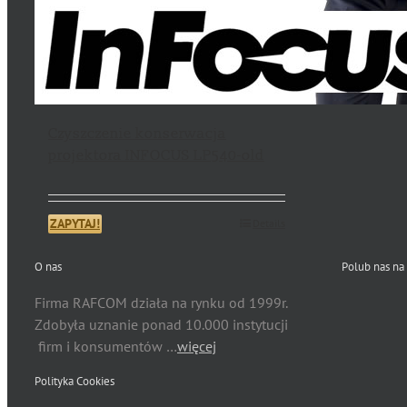
Czyszczenie konserwacja
projektora INFOCUS LP540-old
ZAPYTAJ!
Details
O nas
Polub nas na
Firma RAFCOM działa na rynku od 1999r.
Zdobyła uznanie ponad 10.000 instytucji
firm i konsumentów …
więcej
Polityka Cookies