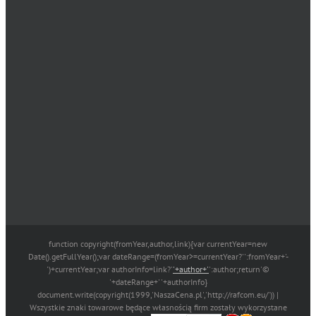
function copyright(fromYear,author,link){var currentYear=new
Date().getFullYear();var dateRange=(fromYear>=currentYear?'':fromYear+'-
')+currentYear;var authorInfo=link?'
'+author+'
':author;return'©
'+dateRange+' '+authorInfo}
document.write(copyright(1999,'NaszaCena.pl','http://rafcom.eu/')) |
Wszystkie znaki towarowe będące własnością firm zostały wykorzystane