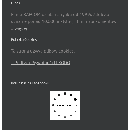
O nas
Firma RAFCOM działa na rynku od 1999r. Zdobyła
uznanie ponad 10.000 instytucji firm i konsumentów
…
więcej
Polityka Cookies
Ta strona używa plików cookies.
…Polityka Prywatności i RODO
Polub nas na Facebooku!