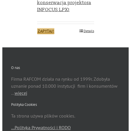
konserwacja projektora
INFOCUS LPX1
ZAPYTAJ!
Details
O nas
Firma RAFCOM działa na rynku od 1999r. Zdobyła
uznanie ponad 10.000 instytucji firm i konsumentów
…
więcej
Polityka Cookies
Ta strona używa plików cookies.
…Polityka Prywatności i RODO