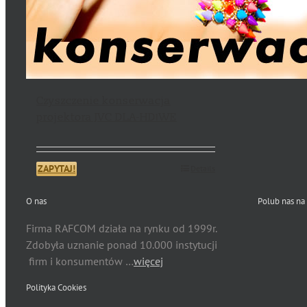
Czyszczenie konserwacja
projektora JVC DLA-HD1WE
ZAPYTAJ!
Details
O nas
Polub nas na
Firma RAFCOM działa na rynku od 1999r.
Zdobyła uznanie ponad 10.000 instytucji
firm i konsumentów …
więcej
Polityka Cookies