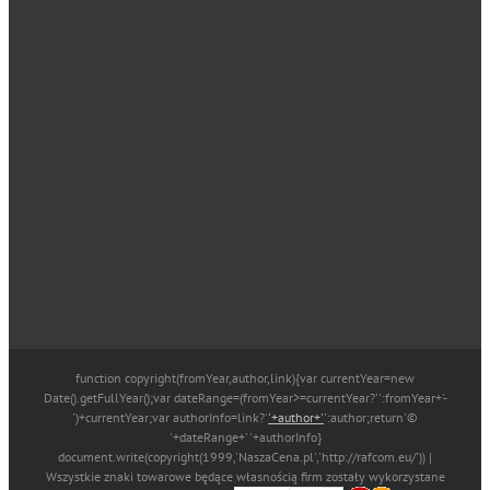
function copyright(fromYear,author,link){var currentYear=new
Date().getFullYear();var dateRange=(fromYear>=currentYear?'':fromYear+'-
')+currentYear;var authorInfo=link?'
'+author+'
':author;return'©
'+dateRange+' '+authorInfo}
document.write(copyright(1999,'NaszaCena.pl','http://rafcom.eu/')) |
Wszystkie znaki towarowe będące własnością firm zostały wykorzystane