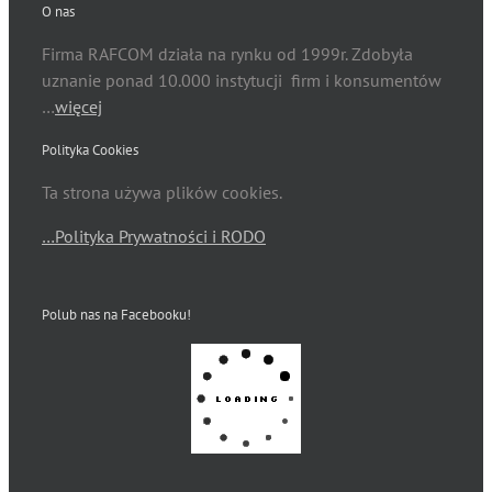
O nas
Firma RAFCOM działa na rynku od 1999r. Zdobyła
uznanie ponad 10.000 instytucji firm i konsumentów
…
więcej
Polityka Cookies
Ta strona używa plików cookies.
…Polityka Prywatności i RODO
Polub nas na Facebooku!