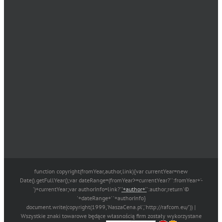
function copyright(fromYear,author,link){var currentYear=new
Date().getFullYear();var dateRange=(fromYear>=currentYear?'':fromYear+'-
')+currentYear;var authorInfo=link?'
'+author+'
':author;return'©
'+dateRange+' '+authorInfo}
document.write(copyright(1999,'NaszaCena.pl','http://rafcom.eu/')) |
Wszystkie znaki towarowe będące własnością firm zostały wykorzystane