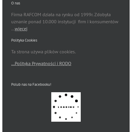
O nas
Firma RAFCOM działa na rynku od 1999r. Zdobyła
uznanie ponad 10.000 instytucji firm i konsumentów
…
więcej
Polityka Cookies
Ta strona używa plików cookies.
…Polityka Prywatności i RODO
Polub nas na Facebooku!