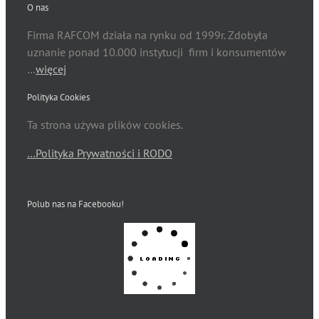
O nas
Firma RAFCOM działa na rynku od 1999r. Zdobyła
uznanie ponad 10.000 instytucji firm i konsumentów
…
więcej
Polityka Cookies
Ta strona używa plików cookies.
…Polityka Prywatności i RODO
Polub nas na Facebooku!