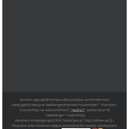
function copyright(fromYear,author,link){var currentYear=new
Date().getFullYear();var dateRange=(fromYear>=currentYear?'':fromYear+'-
')+currentYear;var authorInfo=link?'
'+author+'
':author;return'©
'+dateRange+' '+authorInfo}
document.write(copyright(1999,'NaszaCena.pl','http://rafcom.eu/')) |
Wszystkie znaki towarowe będące własnością firm zostały wykorzystane