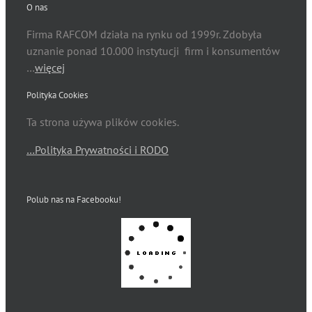
O nas
Firma RAFCOM działa na rynku od 1999r. Zdobyła
uznanie ponad 10.000 instytucji firm i konsumentów
…
więcej
Polityka Cookies
Ta strona używa plików cookies.
…Polityka Prywatności i RODO
Polub nas na Facebooku!