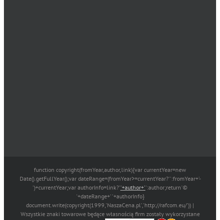
function copyright(fromYear,author,link){var currentYear=new
Date().getFullYear();var dateRange=(fromYear>=currentYear?'':fromYear+'-
')+currentYear;var authorInfo=link?'
'+author+'
':author;return'©
'+dateRange+' '+authorInfo}
document.write(copyright(1999,'NaszaCena.pl','http://rafcom.eu/')) |
Wszystkie znaki towarowe będące własnością firm zostały wykorzystane