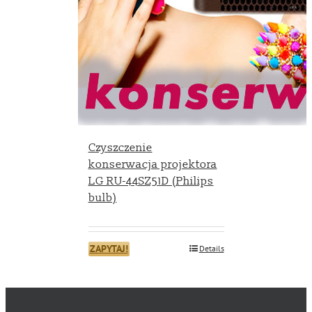
Czyszczenie
konserwacja projektora
LG RU-44SZ51D (Philips
bulb)
ZAPYTAJ!
Details