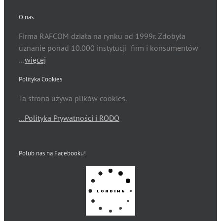
O nas
Firma RAFCOM działa na rynku od 1999r. Zdobyła
uznanie ponad 10.000 instytucji firm i konsumentów
…
więcej
Polityka Cookies
Ta strona używa plików cookies.
…Polityka Prywatności i RODO
Polub nas na Facebooku!