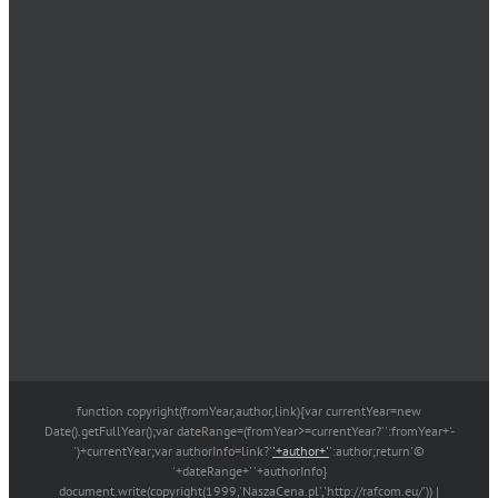
function copyright(fromYear,author,link){var currentYear=new
Date().getFullYear();var dateRange=(fromYear>=currentYear?'':fromYear+'-
')+currentYear;var authorInfo=link?'
'+author+'
':author;return'©
'+dateRange+' '+authorInfo}
document.write(copyright(1999,'NaszaCena.pl','http://rafcom.eu/')) |