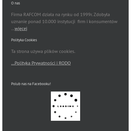
O nas
Firma RAFCOM działa na rynku od 1999r. Zdobyła
uznanie ponad 10.000 instytucji firm i konsumentów
…
więcej
Polityka Cookies
Ta strona używa plików cookies.
…Polityka Prywatności i RODO
Polub nas na Facebooku!