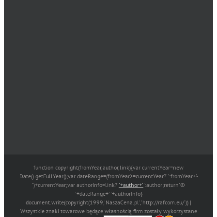
function copyright(fromYear,author,link){var currentYear=new
Date().getFullYear();var dateRange=(fromYear>=currentYear?'':fromYear+'-
')+currentYear;var authorInfo=link?'
'+author+'
':author;return'©
'+dateRange+' '+authorInfo}
document.write(copyright(1999,'NaszaCena.pl','http://rafcom.eu/')) |
Wszystkie znaki towarowe będące własnością firm zostały wykorzystane