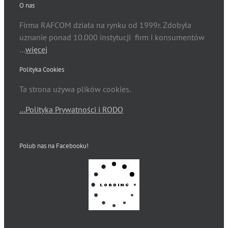
O nas
Firma RAFCOM działa na rynku od 1999r. Zdobyła
uznanie ponad 10.000 instytucji firm i konsumentów
…
więcej
Polityka Cookies
Ta strona używa plików cookies.
…Polityka Prywatności i RODO
Polub nas na Facebooku!