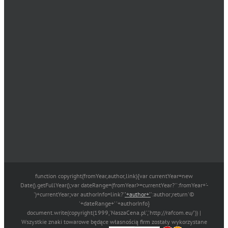
function copyright(fromYear,author,link){var currentYear=new
Date().getFullYear();var dateRange=(fromYear>=currentYear?'':fromYear+'-
')+currentYear;var authorInfo=link?'
'+author+'
':author;return'©
'+dateRange+' '+authorInfo}
document.write(copyright(1999,'NaszaCena.pl','http://rafcom.eu/')) |
Wszystkie znaki towarowe będące własnością firm zostały wykorzystane