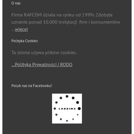
O nas
Firma RAFCOM działa na rynku od 1999r. Zdobyła
uznanie ponad 10.000 instytucji firm i konsumentów
…
więcej
Polityka Cookies
Ta strona używa plików cookies.
…Polityka Prywatności i RODO
Polub nas na Facebooku!