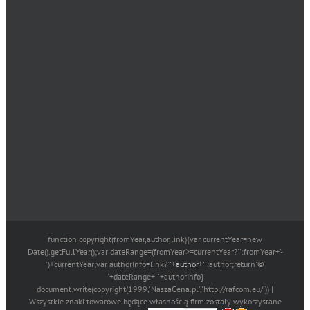
function copyright(fromYear,author,link){var currentYear=new
Date().getFullYear();var dateRange=(fromYear>=currentYear?'':fromYear+'-
')+currentYear;var authorInfo=link?'
'+author+'
':author;return'©
'+dateRange+' '+authorInfo}
document.write(copyright(1999,'NaszaCena.pl','http://rafcom.eu/')) |
Wszystkie znaki towarowe będące własnością firm zostały wykorzystane