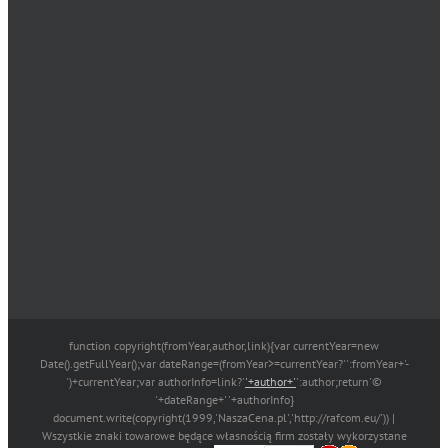
function copyright(fromYear,author,link){var currentYear=new
Date().getFullYear();var dateRange=(fromYear>=currentYear?'':fromYear+'-
')+currentYear;var authorInfo=link?'
'+author+'
':author;return'©
'+dateRange+' '+authorInfo}
document.write(copyright(1999,'NaszaCena.pl','http://rafcom.eu/')) |
Wszystkie znaki towarowe będące własnością firm zostały wykorzystane