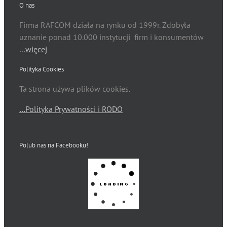
O nas
Firma RAFCOM działa na rynku od 1999r. Zdobyła
uznanie ponad 10.000 instytucji firm i konsumentów
…
więcej
Polityka Cookies
Ta strona używa plików cookies.
…Polityka Prywatności i RODO
Polub nas na Facebooku!