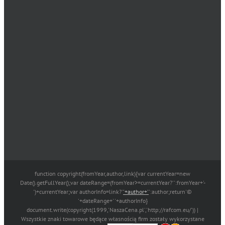
function copyright(fromYear,author,link){var currentYear=new
Date().getFullYear();var dateRange=(fromYear>=currentYear?'':fromYear+'-
')+currentYear;var authorInfo=link?'
'+author+'
':author;return'©
'+dateRange+' '+authorInfo}
document.write(copyright(1999,'NaszaCena.pl','http://rafcom.eu/')) |
Wszystkie znaki towarowe będące własnością firm zostały wykorzystane