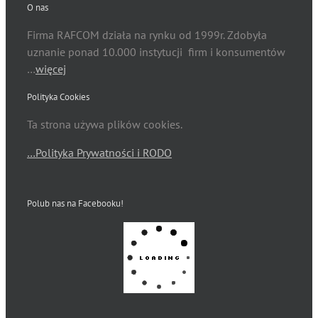
O nas
Firma RAFCOM działa na rynku od 1999r. Zdobyła
uznanie ponad 10.000 instytucji firm i konsumentów
…
więcej
Polityka Cookies
Ta strona używa plików cookies.
…Polityka Prywatności i RODO
Polub nas na Facebooku!