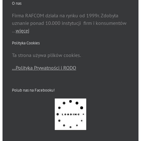
O nas
Firma RAFCOM działa na rynku od 1999r. Zdobyła
uznanie ponad 10.000 instytucji firm i konsumentów
…
więcej
Polityka Cookies
Ta strona używa plików cookies.
…Polityka Prywatności i RODO
Polub nas na Facebooku!