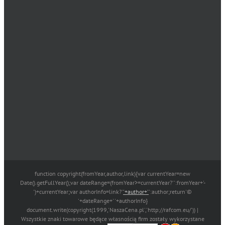
function copyright(fromYear,author,link){var currentYear=new
Date().getFullYear();var dateRange=(fromYear>=currentYear?'':fromYear+'-
')+currentYear;var authorInfo=link?'
'+author+'
':author;return'©
'+dateRange+' '+authorInfo}
document.write(copyright(1999,'NaszaCena.pl','http://rafcom.eu/')) |
Wszystkie znaki towarowe będące własnością firm zostały wykorzystane