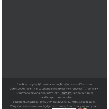
function copyright(fromYear,author,link){var currentYear=new
Date().getFullYear();var dateRange=(fromYear>=currentYear?'':fromYear+'-
')+currentYear;var authorInfo=link?'
'+author+'
':author;return'©
'+dateRange+' '+authorInfo}
document.write(copyright(1999,'NaszaCena.pl','http://rafcom.eu/')) |
Wszystkie znaki towarowe będące własnością firm zostały wykorzystane