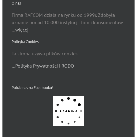
O nas
Firma RAFCOM działa na rynku od 1999r. Zdobyła
uznanie ponad 10.000 instytucji firm i konsumentów
…
więcej
Polityka Cookies
Ta strona używa plików cookies.
…Polityka Prywatności i RODO
Polub nas na Facebooku!