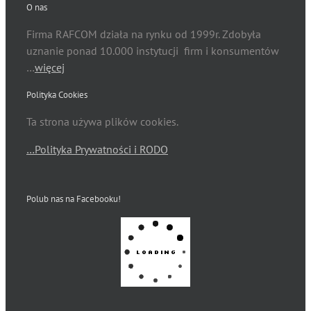
O nas
Firma RAFCOM działa na rynku od 1999r. Zdobyła
uznanie ponad 10.000 instytucji firm i konsumentów
…
więcej
Polityka Cookies
Ta strona używa plików cookies.
…Polityka Prywatności i RODO
Polub nas na Facebooku!