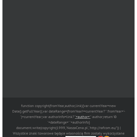
function copyright(fromYear,author,link){var currentYear=new
Date().getFullYear();var dateRange=(fromYear>=currentYear?'':fromYear+'-
')+currentYear;var authorInfo=link?'
'+author+'
':author;return'©
'+dateRange+' '+authorInfo}
document.write(copyright(1999,'NaszaCena.pl','http://rafcom.eu/')) |
Wszystkie znaki towarowe będące własnością firm zostały wykorzystane