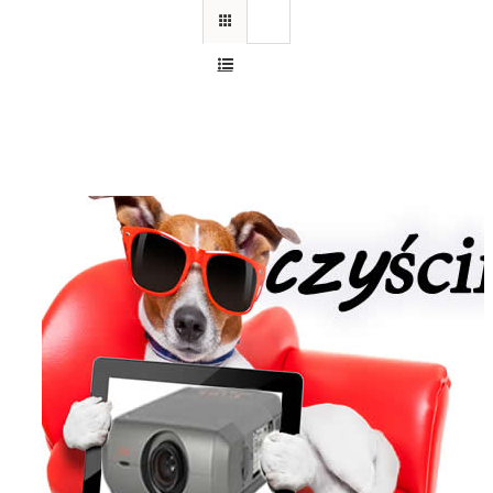
Czyszczenie konserwacja projektora
SX1
Wykonujemy okresowe konserwacje i cz
projektorów EIKI LC-SX1
Skontaktuj się z nami
32 256 49 59
rafcom@rafcom.eu
Pn-Pt 9-17