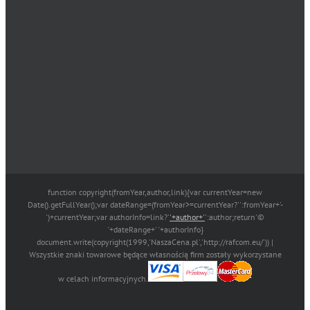
function copyright(fromYear,author,link){var currentYear=new
Date().getFullYear();var dateRange=(fromYear>=currentYear?'':fromYear+'-
')+currentYear;var authorInfo=link?'
'+author+'
':author;return'©
'+dateRange+' '+authorInfo}
document.write(copyright(1999,'NaszaCena.pl','http://rafcom.eu/')) |
Wszystkie znaki towarowe będące własnością firm zostały wykorzystane
w celach informacyjnych.