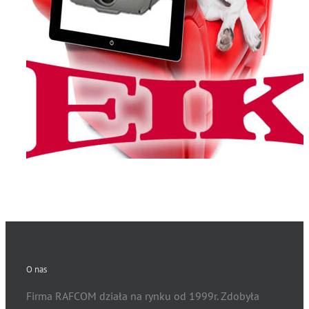
ZAPYTAJ!
Details
O nas
Firma RAFCOM działa na rynku od 1999r. Zdobyła