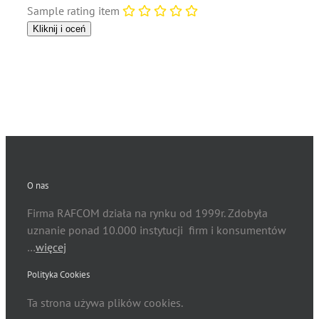
Sample rating item
O nas
Firma RAFCOM działa na rynku od 1999r. Zdobyła
uznanie ponad 10.000 instytucji firm i konsumentów
…
więcej
Polityka Cookies
Ta strona używa plików cookies.