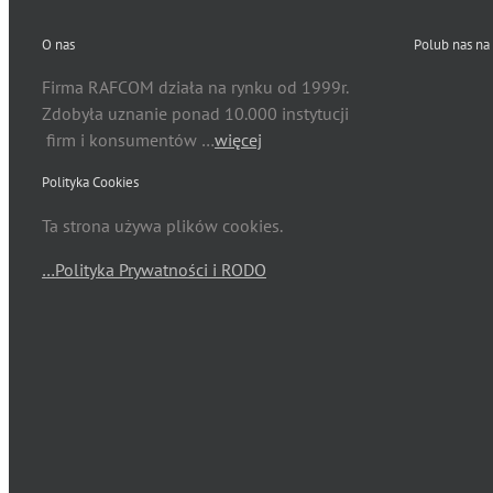
O nas
Polub nas na
Firma RAFCOM działa na rynku od 1999r.
Zdobyła uznanie ponad 10.000 instytucji
firm i konsumentów …
więcej
Polityka Cookies
Ta strona używa plików cookies.
…Polityka Prywatności i RODO