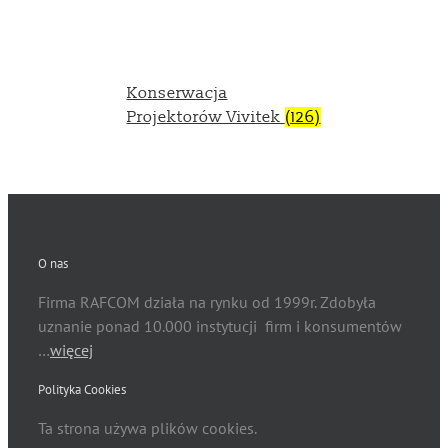
Konserwacja
Projektorów Vivitek
(126)
O nas
Firma RAFCOM działa na rynku od 1999r. Zdobyła
uznanie ponad 10.000 instytucji firm i konsumentów
…
więcej
Polityka Cookies
Ta strona używa plików cookies.