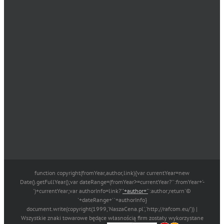
function copyright(fromYear,author,link){var currentYear=new
Date().getFullYear();var dateRange=(fromYear>=currentYear?'':fromYear+'-
')+currentYear;var authorInfo=link?'
'+author+'
':author;return'©
'+dateRange+' '+authorInfo}
document.write(copyright(1999,'NaszaCena.pl','http://rafcom.eu/')) |
Wszystkie znaki towarowe będące własnością firm zostały wykorzystane