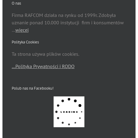
O nas
Firma RAFCOM działa na rynku od 1999r. Zdobyła
uznanie ponad 10.000 instytucji firm i konsumentów
…
więcej
Polityka Cookies
Ta strona używa plików cookies.
…Polityka Prywatności i RODO
Polub nas na Facebooku!