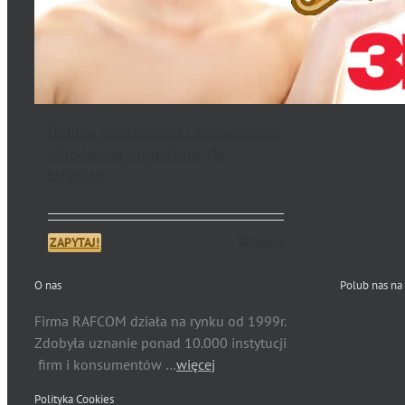
Usługa czyszczenia i konserwacji
chłodzenia projektora 3M
MP8749
ZAPYTAJ!
Details
O nas
Polub nas na
Firma RAFCOM działa na rynku od 1999r.
Zdobyła uznanie ponad 10.000 instytucji
firm i konsumentów …
więcej
Polityka Cookies