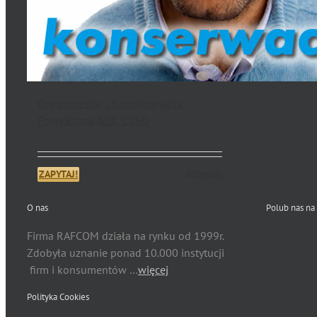
Czyszczenie i Konserwacja
Projektora ASK C250
ZAPYTAJ!
Details
O nas
Polub nas na
Firma RAFCOM działa na rynku od 1999r.
Zdobyła uznanie ponad 10.000 instytucji
firm i konsumentów …
więcej
Polityka Cookies