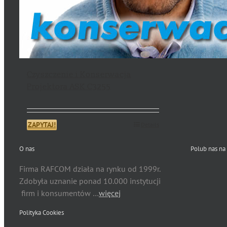
Czyszczenie i Konserwacja
Projektora ASK C3255
ZAPYTAJ!
Details
O nas
Polub nas na
Firma RAFCOM działa na rynku od 1999r.
Zdobyła uznanie ponad 10.000 instytucji
firm i konsumentów …
więcej
Polityka Cookies