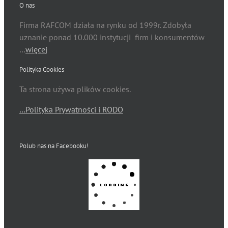
O nas
Firma RAFCOM działa na rynku od 1999r. Zdobyła
uznanie ponad 10.000 instytucji firm i konsumentów
…
więcej
Polityka Cookies
Ta strona używa plików cookies.
…Polityka Prywatności i RODO
Polub nas na Facebooku!