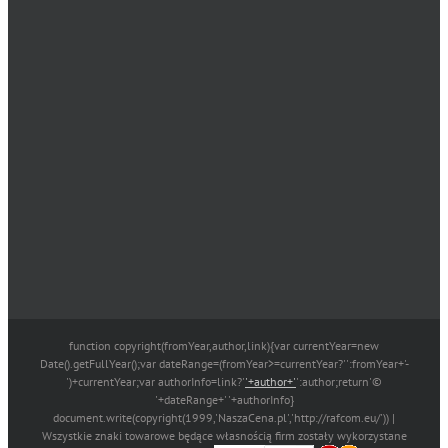
function copyright(fromYear,author,link){var currentYear=new
Date().getFullYear();var dateRange=(fromYear>=currentYear?'':fromYear+'-
')+currentYear;var authorInfo=link?'
'+author+'
':author;return'©
'+dateRange+' '+authorInfo}
document.write(copyright(1999,'NaszaCena.pl','http://rafcom.eu/')) |
Wszystkie znaki towarowe będące własnością firm zostały wykorzystane