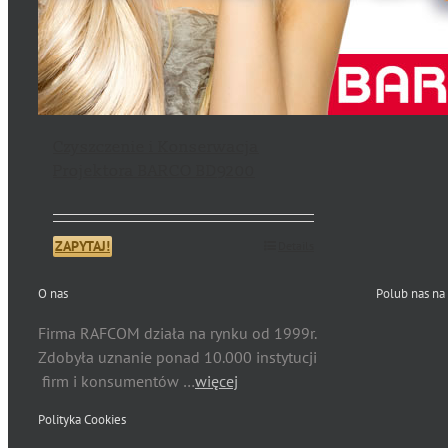
Czyszczenie i Konserwacja
Projektora BARCO BD9200
ZAPYTAJ!
Details
O nas
Polub nas na
Firma RAFCOM działa na rynku od 1999r.
Zdobyła uznanie ponad 10.000 instytucji
firm i konsumentów …
więcej
Polityka Cookies