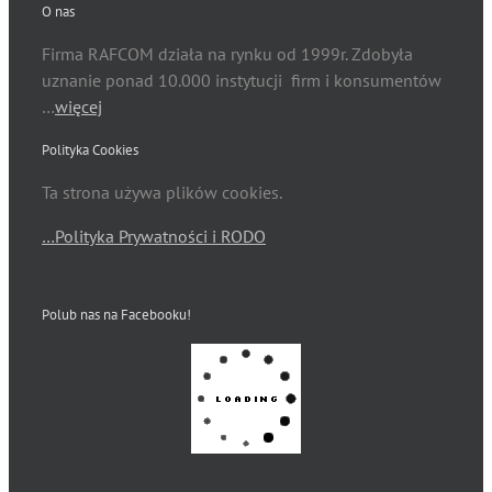
O nas
Firma RAFCOM działa na rynku od 1999r. Zdobyła
uznanie ponad 10.000 instytucji firm i konsumentów
…
więcej
Polityka Cookies
Ta strona używa plików cookies.
…Polityka Prywatności i RODO
Polub nas na Facebooku!