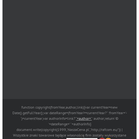
function copyright(fromYear,author,link){var currentYear=new
Date().getFullYear();var dateRange=(fromYear>=currentYear?'':fromYear+'-
')+currentYear;var authorInfo=link?'
'+author+'
':author;return'©
'+dateRange+' '+authorInfo}
document.write(copyright(1999,'NaszaCena.pl','http://rafcom.eu/')) |
Wszystkie znaki towarowe będące własnością firm zostały wykorzystane